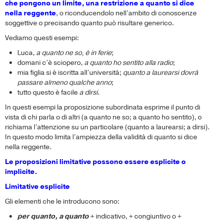
che pongono un limite, una restrizione a quanto si dice
nella reggente
, o riconducendolo nell’ambito di conoscenze
soggettive o precisando quanto può risultare generico.
Vediamo questi esempi:
Luca,
a quanto ne so, è in ferie
;
domani c’è sciopero,
a quanto ho sentito alla radio
;
mia figlia si è iscritta all’università;
quanto a laurearsi dovrà
passare almeno qualche anno
;
tutto questo è facile
a dirsi
.
In questi esempi la proposizione subordinata esprime il punto di
vista di chi parla o di altri (a quanto ne so; a quanto ho sentito), o
richiama l’attenzione su un particolare (quanto a laurearsi; a dirsi).
In questo modo limita l’ampiezza della validità di quanto si dice
nella reggente.
Le proposizioni limitative possono essere esplicite o
implicite.
Limitative esplicite
Gli elementi che le introducono sono:
per quanto, a quanto
+ indicativo, + congiuntivo o +