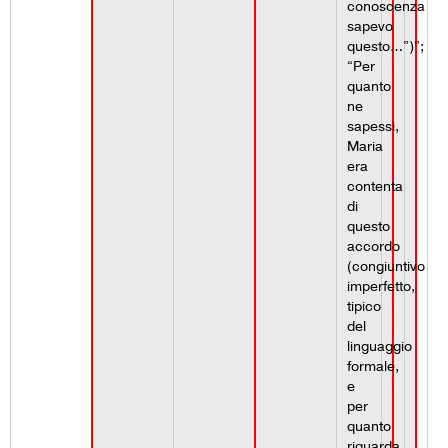
conoscenza
sapevo
questo…”)”;
“Per
quanto
ne
sapessi,
Maria
era
contenta
di
questo
accordo
(congiuntivo
imperfetto,
tipico
del
linguaggio
formale,
e
per
quanto
riguarda