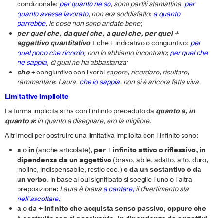
condizionale:
per quanto ne so
, sono partiti stamattina
;
per
quanto avesse lavorato
, non era soddisfatto
;
a quanto
parrebbe
, le cose non sono andate bene
;
per quel che, da quel che, a quel che, per quel +
aggettivo quantitativo
+ che + indicativo o congiuntivo:
per
quel poco che ricordo
, non lo abbiamo incontrato
;
per quel che
ne sappia
, di guai ne ha abbastanza;
che
+ congiuntivo con i verbi
sapere
,
ricordare
,
risultare
,
rammentare
:
Laura,
che io sappia
, non si è ancora fatta viva.
Limitative implicite
La forma implicita si ha con l’infinito preceduto da
quanto a, in
quanto a
:
in quanto a disegnare, ero la migliore.
Altri modi per costruire una limitativa implicita con l’infinito sono:
a
o
in
(anche articolate),
per + infinito attivo o riflessivo, in
dipendenza da un aggettivo
(bravo, abile, adatto, atto, duro,
incline, indispensabile, restio ecc.)
o da un sostantivo o da
un verbo
, in base al cui significato si sceglie l’uno o l’altra
preposizione:
Laura è brava
a cantare;
il divertimento sta
nell’ascoltare;
a
o
da + infinito che acquista senso passivo, oppure che