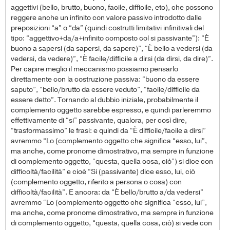
aggettivi (bello, brutto, buono, facile, difficile, etc), che possono
reggere anche un infinito con valore passivo introdotto dalle
preposizioni “a” o “da” (quindi costrutti limitativi infinitivali del
tipo: “aggettivo+da/a+infinito composto col si passivante”): “È
buono a sapersi (da sapersi, da sapere)”, “È bello a vedersi (da
vedersi, da vedere)”, “È facile/difficile a dirsi (da dirsi, da dire)”.
Per capire meglio il meccanismo possiamo pensarlo
direttamente con la costruzione passiva: “buono da essere
saputo”, “bello/brutto da essere veduto”, “facile/difficile da
essere detto”. Tornando al dubbio iniziale, probabilmente il
complemento oggetto sarebbe espresso, e quindi parleremmo
effettivamente di “si” passivante, qualora, per così dire,
“trasformassimo” le frasi: e quindi da “È difficile/facile a dirsi”
avremmo “Lo (complemento oggetto che significa “esso, lui”,
ma anche, come pronome dimostrativo, ma sempre in funzione
di complemento oggetto, “questa, quella cosa, ciò”) si dice con
difficoltà/facilità” e cioè “Si (passivante) dice esso, lui, ciò
(complemento oggetto, riferito a persona o cosa) con
difficoltà/facilità”. E ancora: da “È bello/brutto a/da vedersi”
avremmo “Lo (complemento oggetto che significa “esso, lui”,
ma anche, come pronome dimostrativo, ma sempre in funzione
di complemento oggetto, “questa, quella cosa, ciò) si vede con