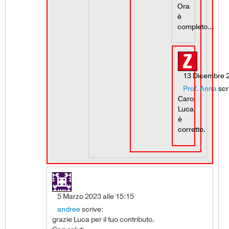
Ora
è
completo…
13 Dicembre 2
Prof. Anna
scr
Caro
Luca,
è
corretto.
5 Marzo 2023 alle 15:15
andree
scrive:
grazie Luca per il tuo contributo.