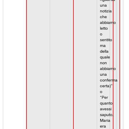
una
notizia
che
abbiamo
letto
o
sentito
ma
della
quale
non
abbiamo
una
conferma
certa)”
o
“Per
quanto
avessi
saputo,
Maria
era