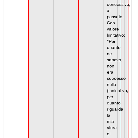
concessivo,
al
passato.
Con
valore
limitativo:
“Per
quanto
ne
sapevo,
non
era
successo
nulla
(indicativo,
per
quanto
riguarda
la
mia
sfera
di