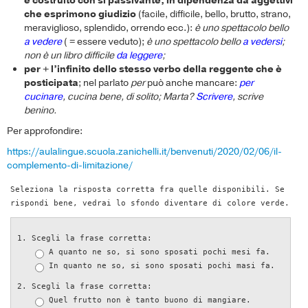
è costruito con si passivante, in dipendenza da aggettivi
che esprimono giudizio
(facile, difficile, bello, brutto, strano,
meraviglioso, splendido, orrendo ecc.):
è uno spettacolo bello
a vedere
( = essere veduto);
è uno spettacolo bello
a vedersi
;
non è un libro difficile
da leggere
;
per + l’infinito dello stesso verbo della reggente che è
posticipata
; nel parlato
per
può anche mancare:
per
cucinare
, cucina bene, di solito; Marta?
Scrivere
, scrive
benino.
Per approfondire:
https://aulalingue.scuola.zanichelli.it/benvenuti/2020/02/06/il-
complemento-di-limitazione/
Seleziona la risposta corretta fra quelle disponibili. Se
rispondi bene, vedrai lo sfondo diventare di colore verde.
Scegli la frase corretta:
A quanto ne so, si sono sposati pochi mesi fa.
In quanto ne so, si sono sposati pochi masi fa.
Scegli la frase corretta:
Quel frutto non è tanto buono di mangiare.