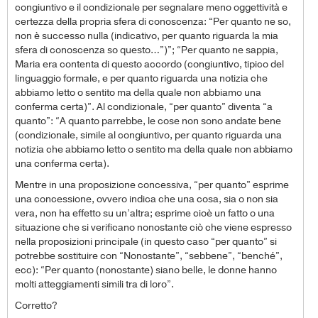
congiuntivo e il condizionale per segnalare meno oggettività e
certezza della propria sfera di conoscenza: “Per quanto ne so,
non è successo nulla (indicativo, per quanto riguarda la mia
sfera di conoscenza so questo…”)”; “Per quanto ne sappia,
Maria era contenta di questo accordo (congiuntivo, tipico del
linguaggio formale, e per quanto riguarda una notizia che
abbiamo letto o sentito ma della quale non abbiamo una
conferma certa)”. Al condizionale, “per quanto” diventa “a
quanto”: “A quanto parrebbe, le cose non sono andate bene
(condizionale, simile al congiuntivo, per quanto riguarda una
notizia che abbiamo letto o sentito ma della quale non abbiamo
una conferma certa).
Mentre in una proposizione concessiva, “per quanto” esprime
una concessione, ovvero indica che una cosa, sia o non sia
vera, non ha effetto su un’altra; esprime cioè un fatto o una
situazione che si verificano nonostante ciò che viene espresso
nella proposizioni principale (in questo caso “per quanto” si
potrebbe sostituire con “Nonostante”, “sebbene”, “benché”,
ecc): “Per quanto (nonostante) siano belle, le donne hanno
molti atteggiamenti simili tra di loro”.
Corretto?