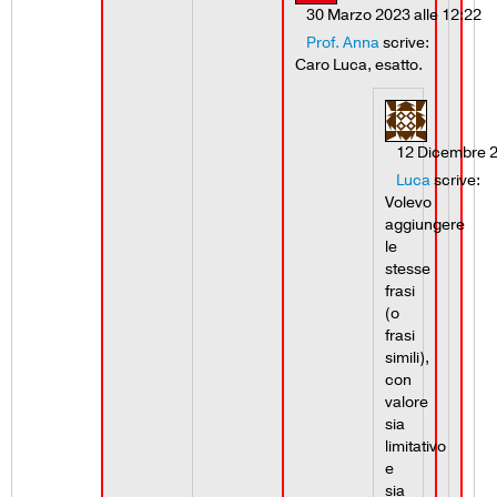
30 Marzo 2023 alle 12:22
Prof. Anna
scrive:
Caro Luca, esatto.
12 Dicembre 2
Luca
scrive:
Volevo
aggiungere
le
stesse
frasi
(o
frasi
simili),
con
valore
sia
limitativo
e
sia