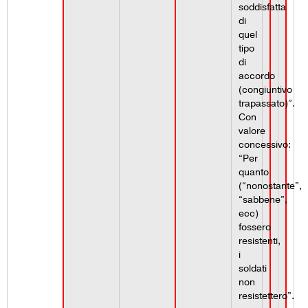
soddisfatta
di
quel
tipo
di
accordo
(congiuntivo
trapassato)”.
Con
valore
concessivo:
“Per
quanto
(“nonostante”,
“sabbene”,
ecc)
fossero
resistenti,
i
soldati
non
resistettero”.