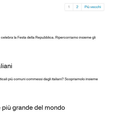
1
2
Più vecchi
lia si celebra la Festa della Repubblica. Ripercorriamo insieme gli
liani
ammaticali più comuni commessi dagli italiani? Scopriamolo insieme
le più grande del mondo