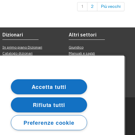
1
2
Più vecchi
Accetta tutti
Rifiuta tutti
Preferenze cookie