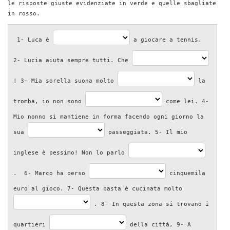
le risposte giuste evidenziate in verde e quelle sbagliate
in rosso.
1- Luca è
a giocare a tennis.
2- Lucia aiuta sempre tutti. Che
! 3- Mia sorella suona molto
la
tromba, io non sono
come lei. 4-
Mio nonno si mantiene in forma facendo ogni giorno la
sua
passeggiata. 5- Il mio
inglese è pessimo! Non lo parlo
. 6- Marco ha perso
cinquemila
euro al gioco. 7- Questa pasta è cucinata molto
. 8- In questa zona si trovano i
quartieri
della città, 9- A