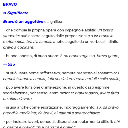
BRAVO
⇒ Significato
Bravo
è un aggettivo
e significa:
• che compie la propria opera con impegno e abilità:
un bravo
studente;
può essere seguito dalle preposizioni
a
o
in
:
brava in
matematica
,
bravi a scuola
; anche seguito da un verbo all’infinito:
bravo a cucinare
;
• buono, onesto, di buon cuore: è
un bravo ragazzo, brava gente;
⇒ Uso
• si può usare come rafforzativo, sempre preposto al sostantivo:
i
bambini vanno a scuola, tutti con la loro brava cartella sulle spalle;
• può avere funzione di interiezione, in questo caso esprime
soddisfazione, consenso, ammirazione:
bravi ragazzi, avete fatto
un ottimo lavoro
;
• si usa anche come esortazione, incoraggiamento:
su, da bravo,
prendi la medicina; da bravi, aiutatemi a sparecchiare;
• per indicare lavori, concetti, discorsi particolarmente difficili:
chi
ci riesce è bravo!; chi ti capisce è bravo!;