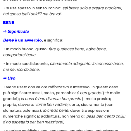
• si usa spesso in senso ironico:
sei bravo solo a creare problemi;
hai speso tutti i soldi? ma bravo!.
BENE
⇒
Significato
Bene
è un avverbio
, e significa:
• in modo buono, giusto:
fare qualcosa bene, agire bene,
comportarsi bene
;
• in modo soddisfacente,
pienamente adeguato: lo conosco bene,
me ne ricordo bene
;
⇒ Uso
• viene usato con valore rafforzativo e intensivo, in questo caso
può significare: assai, molto, parecchio:
è ben grande!
(=è molto
grande!);
la cosa è ben diversa; ben presto
(=molto presto);
proprio, davvero:
vorrei ben vedere;
certo, sicuramente (con
sfumatura polemica)
: lo credo bene
;
davanti a espressioni
numeriche significa: addirittura, non meno di:
pesa ben cento chili!;
ti ho aspettato per ben mezz’ora!;
• esprime soddisfazione, consenso, ammirazione, entusiasmo: