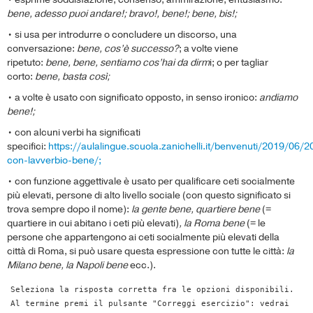
bene, adesso puoi andare!; bravo!, bene!; bene, bis!;
• si usa per introdurre o concludere un discorso, una
conversazione:
bene, cos’è successo?
; a volte viene
ripetuto:
bene, bene, sentiamo cos’hai da dirm
i; o per tagliar
corto:
bene, basta così;
• a volte è usato con significato opposto, in senso ironico:
andiamo
bene!;
• con alcuni verbi ha significati
specifici:
https://aulalingue.scuola.zanichelli.it/benvenuti/2019/06/2
con-lavverbio-bene/;
• con funzione aggettivale è usato per qualificare ceti socialmente
più elevati, persone di alto livello sociale (con questo significato si
trova sempre dopo il nome):
la gente bene, quartiere bene
(=
quartiere in cui abitano i ceti più elevati)
, la Roma bene
(= le
persone che appartengono ai ceti socialmente più elevati della
città di Roma, si può usare questa espressione con tutte le città:
la
Milano bene, la Napoli bene
ecc.).
Seleziona la risposta corretta fra le opzioni disponibili.
Al termine premi il pulsante "Correggi esercizio": vedrai