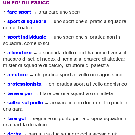
UN PO’ DI LESSICO
•
fare sport
→ praticare uno sport
•
sport di squadra
→ uno sport che si pratic a squadre,
come il calcio
•
sport individuale
→ uno sport che si pratica non in
squadra, come lo sci
•
allenatore
→ a seconda dello sport ha nomi diversi: il
maestro di sci, di nuoto, di tennis; allenatore di altetica;
mister di squadre di calcio, istruttore di palestra
•
amatore
→ chi pratica sport a livello non agonistico
•
professionista
→ chi pratica sport a livello agonistico
•
tenere per
→ tifare per una squadra o un atleta
•
salire sul podio
→ arrivare in uno dei primi tre posti in
una gara
•
fare gol
→ segnare un punto per la propria squadra in
una partita di calcio
•
derby
→ partita tra due squadre della stessa città