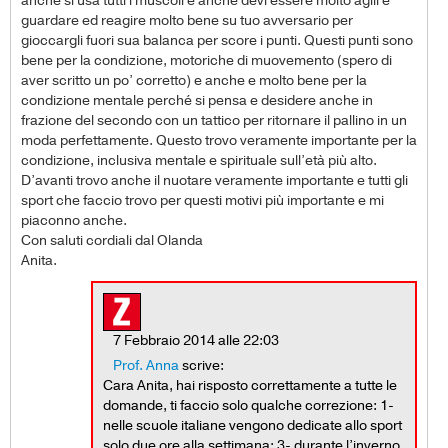
anche si usa tutti i muscoli e anche devi essere molto agili e
guardare ed reagire molto bene su tuo avversario per
gioccargli fuori sua balanca per score i punti. Questi punti sono
bene per la condizione, motoriche di muovemento (spero di
aver scritto un po’ corretto) e anche e molto bene per la
condizione mentale perché si pensa e desidere anche in
frazione del secondo con un tattico per ritornare il pallino in un
moda perfettamente. Questo trovo veramente importante per la
condizione, inclusiva mentale e spirituale sull’età più alto.
D’avanti trovo anche il nuotare veramente importante e tutti gli
sport che faccio trovo per questi motivi più importante e mi
piaconno anche.
Con saluti cordiali dal Olanda
Anita.
7 Febbraio 2014 alle 22:03
Prof. Anna
scrive:
Cara Anita, hai risposto correttamente a tutte le
domande, ti faccio solo qualche correzione: 1-
nelle scuole italiane vengono dedicate allo sport
solo due ore alla settimana; 3- durante l’inverno