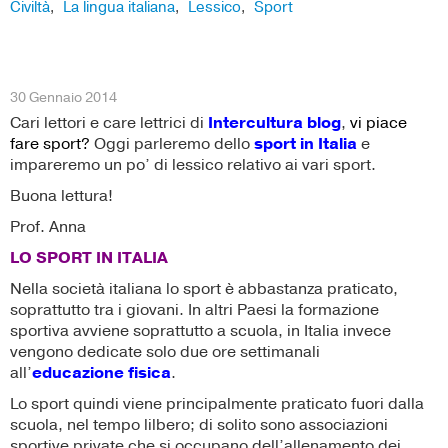
Civiltà
La lingua italiana
Lessico
Sport
,
,
,
30 Gennaio 2014
Cari lettori e care lettrici di
Intercultura blog
,
vi piace
fare sport?
Oggi parleremo dello
sport in Italia
e
impareremo un po’ di lessico relativo ai vari sport.
Buona lettura!
Prof. Anna
LO SPORT IN ITALIA
Nella società italiana lo sport è abbastanza praticato,
soprattutto tra i giovani. In altri Paesi la formazione
sportiva avviene soprattutto a scuola, in Italia invece
vengono dedicate solo due ore settimanali
all’
educazione fisica
.
Lo sport quindi viene principalmente praticato fuori dalla
scuola, nel tempo lilbero; di solito sono associazioni
sportive private che si occupano dell’allenamento dei