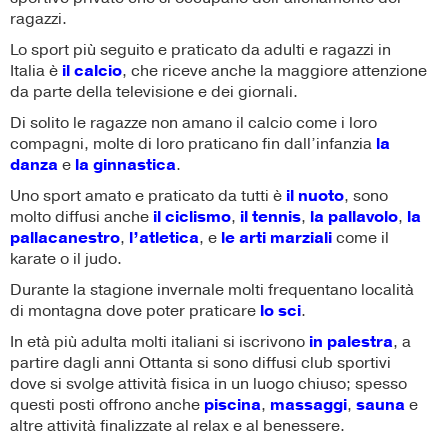
ragazzi.
Lo sport più seguito e praticato da adulti e ragazzi in
Italia è
il
calcio
, che riceve anche la maggiore attenzione
da parte della televisione e dei giornali.
Di solito le ragazze non amano il calcio come i loro
compagni, molte di loro praticano fin dall’infanzia
la
danza
e
la
ginnastica
.
Uno sport amato e praticato da tutti è
il
nuoto
, sono
molto diffusi anche
il
ciclismo
,
il tennis
,
la pallavolo
,
la
pallacanestro
,
l’atletica
, e
le arti marziali
come il
karate o il judo.
Durante la stagione invernale molti frequentano località
di montagna dove poter praticare
lo sci
.
In età più adulta molti italiani si iscrivono
in palestra
, a
partire dagli anni Ottanta si sono diffusi club sportivi
dove si svolge attività fisica in un luogo chiuso; spesso
questi posti offrono anche
piscina
,
massaggi
,
sauna
e
altre attività finalizzate al relax e al benessere.