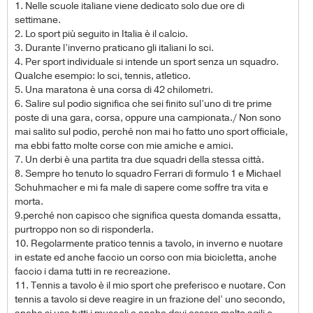
1. Nelle scuole italiane viene dedicato solo due ore di
settimane.
2. Lo sport più seguito in Italia è il calcio.
3. Durante l’inverno praticano gli italiani lo sci.
4. Per sport individuale si intende un sport senza un squadro.
Qualche esempio: lo sci, tennis, atletico.
5. Una maratona è una corsa di 42 chilometri.
6. Salire sul podio significa che sei finito sul’uno di tre prime
poste di una gara, corsa, oppure una campionata./ Non sono
mai salito sul podio, perché non mai ho fatto uno sport officiale,
ma ebbi fatto molte corse con mie amiche e amici.
7. Un derbi è una partita tra due squadri della stessa città.
8. Sempre ho tenuto lo squadro Ferrari di formulo 1 e Michael
Schuhmacher e mi fa male di sapere come soffre tra vita e
morta.
9.perché non capisco che significa questa domanda essatta,
purtroppo non so di risponderla.
10. Regolarmente pratico tennis a tavolo, in inverno e nuotare
in estate ed anche faccio un corso con mia bicicletta, anche
faccio i dama tutti in re recreazione.
11. Tennis a tavolo è il mio sport che preferisco e nuotare. Con
tennis a tavolo si deve reagire in un frazione del’ uno secondo,