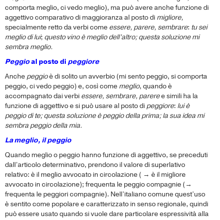
comporta meglio, ci vedo meglio), ma può avere anche funzione di
aggettivo comparativo di maggioranza al posto di
migliore,
specialmente retto da verbi come
essere, parere, sembrare
:
tu sei
meglio di lui
;
questo vino è meglio dell’altro; questa soluzione mi
sembra meglio.
Peggio
al posto di
peggiore
Anche
peggio
è di solito un avverbio (mi sento peggio, si comporta
peggio, ci vedo peggio) e, così come
meglio
, quando è
accompagnato dai verbi
essere, sembrare, parere
e simili ha la
funzione di aggettivo e si può usare al posto di
peggiore
:
lui è
peggio di te; questa soluzione è peggio della prima; la sua idea mi
sembra peggio della mia.
La meglio, il peggio
Quando meglio o peggio hanno funzione di aggettivo, se preceduti
dall’articolo determinativo, prendono il valore di superlativo
relativo: è il meglio avvocato in circolazione ( → è il migliore
avvocato in circolazione); frequenta le peggio compagnie (→
frequenta le peggiori compagnie). Nell’italiano comune quest’uso
è sentito come popolare e caratterizzato in senso regionale, quindi
può essere usato quando si vuole dare particolare espressività alla