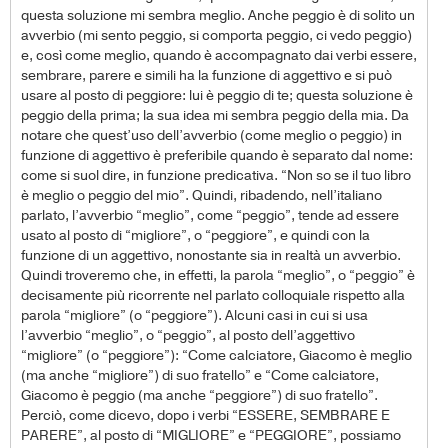
questa soluzione mi sembra meglio. Anche peggio è di solito un
avverbio (mi sento peggio, si comporta peggio, ci vedo peggio)
e, così come meglio, quando è accompagnato dai verbi essere,
sembrare, parere e simili ha la funzione di aggettivo e si può
usare al posto di peggiore: lui è peggio di te; questa soluzione è
peggio della prima; la sua idea mi sembra peggio della mia. Da
notare che quest’uso dell’avverbio (come meglio o peggio) in
funzione di aggettivo è preferibile quando è separato dal nome:
come si suol dire, in funzione predicativa. “Non so se il tuo libro
è meglio o peggio del mio”. Quindi, ribadendo, nell’italiano
parlato, l’avverbio “meglio”, come “peggio”, tende ad essere
usato al posto di “migliore”, o “peggiore”, e quindi con la
funzione di un aggettivo, nonostante sia in realtà un avverbio.
Quindi troveremo che, in effetti, la parola “meglio”, o “peggio” è
decisamente più ricorrente nel parlato colloquiale rispetto alla
parola “migliore” (o “peggiore”). Alcuni casi in cui si usa
l’avverbio “meglio”, o “peggio”, al posto dell’aggettivo
“migliore” (o “peggiore”): “Come calciatore, Giacomo è meglio
(ma anche “migliore”) di suo fratello” e “Come calciatore,
Giacomo è peggio (ma anche “peggiore”) di suo fratello”.
Perciò, come dicevo, dopo i verbi “ESSERE, SEMBRARE E
PARERE”, al posto di “MIGLIORE” e “PEGGIORE”, possiamo