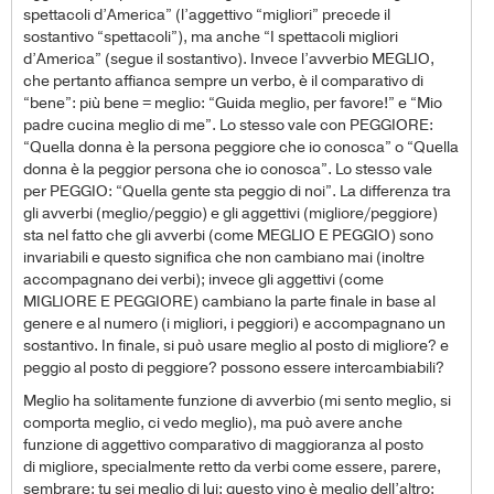
spettacoli d’America” (l’aggettivo “migliori” precede il
sostantivo “spettacoli”), ma anche “I spettacoli migliori
d’America” (segue il sostantivo). Invece l’avverbio MEGLIO,
che pertanto affianca sempre un verbo, è il comparativo di
“bene”: più bene = meglio: “Guida meglio, per favore!” e “Mio
padre cucina meglio di me”. Lo stesso vale con PEGGIORE:
“Quella donna è la persona peggiore che io conosca” o “Quella
donna è la peggior persona che io conosca”. Lo stesso vale
per PEGGIO: “Quella gente sta peggio di noi”. La differenza tra
gli avverbi (meglio/peggio) e gli aggettivi (migliore/peggiore)
sta nel fatto che gli avverbi (come MEGLIO E PEGGIO) sono
invariabili e questo significa che non cambiano mai (inoltre
accompagnano dei verbi); invece gli aggettivi (come
MIGLIORE E PEGGIORE) cambiano la parte finale in base al
genere e al numero (i migliori, i peggiori) e accompagnano un
sostantivo. In finale, si può usare meglio al posto di migliore? e
peggio al posto di peggiore? possono essere intercambiabili?
Meglio ha solitamente funzione di avverbio (mi sento meglio, si
comporta meglio, ci vedo meglio), ma può avere anche
funzione di aggettivo comparativo di maggioranza al posto
di migliore, specialmente retto da verbi come essere, parere,
sembrare: tu sei meglio di lui; questo vino è meglio dell’altro;