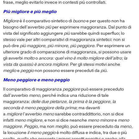
frase, meglio evitarlo invece in contesti più controllati.
Più migliore e più meglio
Migliore
è il comparativo sintetico di
buono
e per questo non ha
bisogno dell’avverbio
più
per esprimere maggioranza. Dal punto di
vista del significato aggiungere
più
sarebbe quindi superfluo; lo
stesso vale per altri comparativi di maggioranza sintetici: non si
può dire
più maggiore, più minore, più peggiore
. Per esprimere un
ulteriore grado di comparazione di maggioranza, si possono usare
gli avverbi
molto
o
ancora: quel vino è molto migliore dell’altro; la
vista da quassù è ancora migliore.
Per gli stessi motivi anche
meglio
e
peggio
non possono essere preceduti da
più
.
Meno peggiore e meno peggio
Il comparativo di maggioranza
peggiore
può essere preceduto
dall’avverbio
meno
, perché indica una riduzione di tale
maggioranza:
delle due pietanze, la prima è la peggiore, la
seconda è meno peggiore della prima
; ma davanti
a
migliore
l’avverbio
meno
sarebbe contraddittorio, non si dice
infatti
meno migliore,
e non si dice neanche
meno minore
e
meno
maggiore. Peggio
, ma non
meglio,
può essere preceduto da
meno,
la locuzione
il meno peggio
è molto diffusa e indica, tra due o più
scelte, quella che presenta i minori aspetti negativi e anche
alla