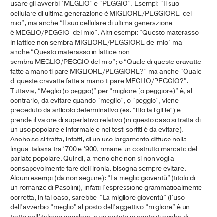
usare gli avverbi “MEGLIO” e “PEGGIO”. Esempi: “Il suo
cellulare di ultima generazione è MIGLIORE/PEGGIORE del
mio”, ma anche “Il suo cellulare di ultima generazione
è MEGLIO/PEGGIO del mio”. Altri esempi: “Questo materasso
in lattice non sembra MIGLIORE/PEGGIORE del mio” ma
anche “Questo materasso in lattice non
sembra MEGLIO/PEGGIO del mio”; o “Quale di queste cravatte
fatte a mano ti pare MIGLIORE/PEGGIORE?” ma anche “Quale
di queste cravatte fatte a mano ti pare MEGLIO/PEGGIO?”.
Tuttavia, “Meglio (o peggio)” per “migliore (o peggiore)” è, al
contrario, da evitare quando “meglio”, o “peggio”, viene
preceduto da articolo determinativo (es. “il lo la i gli le”) e
prende il valore di superlativo relativo (in questo caso si tratta di
un uso popolare e informale e nei testi scritti è da evitare).
Anche se si tratta, infatti, di un uso largamente diffuso nella
lingua italiana tra ‘700 e ‘900, rimane un costrutto marcato del
parlato popolare. Quindi, a meno che non si non voglia
consapevolmente fare dell’ironia, bisogna sempre evitare.
Alcuni esempi (da non seguire): “La meglio gioventù” (titolo di
un romanzo di Pasolini), infatti l’espressione grammaticalmente
corretta, in tal caso, sarebbe “La migliore gioventù” (l’uso
dell’avverbio “meglio” al posto dell’aggettivo “migliore” è un
tratto dell’italiano popolare, e va evitato in contesti anche di