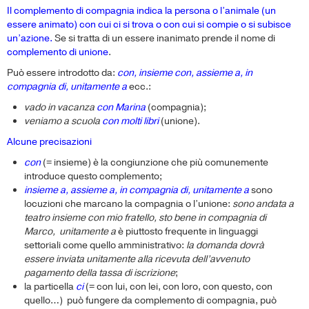
Il complemento di compagnia indica la persona o l’animale (un
essere animato) con cui ci si trova o con cui si compie o si subisce
un’azione.
Se si tratta di un essere inanimato prende il nome di
complemento di unione
.
Può essere introdotto da:
con, insieme con, assieme a, in
compagnia di, unitamente a
ecc.:
vado in vacanza
con Marina
(compagnia);
veniamo a scuola
con molti libri
(unione).
Alcune precisazioni
con
(= insieme) è la congiunzione che più comunemente
introduce questo complemento;
insieme a, assieme a, in compagnia di, unitamente
a
sono
locuzioni che marcano la compagnia o l’unione:
sono andata a
teatro insieme con mio fratello, sto bene in compagnia di
Marco,
unitamente a
è piuttosto frequente in linguaggi
settoriali come quello amministrativo:
la domanda dovrà
essere inviata unitamente alla ricevuta dell’avvenuto
pagamento della tassa di iscrizione
;
la particella
ci
(= con lui, con lei, con loro, con questo, con
quello…) può fungere da complemento di compagnia, può