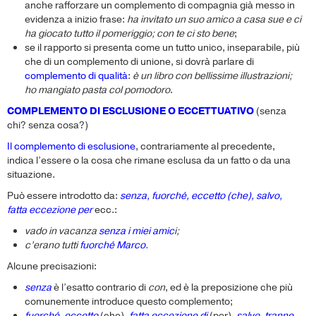
anche rafforzare un complemento di compagnia già messo in
evidenza a inizio frase:
ha invitato un suo amico a casa sue e ci
ha giocato tutto il pomeriggio; con te ci sto bene
;
se il rapporto si presenta come un tutto unico, inseparabile, più
che di un complemento di unione, si dovrà parlare di
complemento di qualità
:
è un libro con bellissime illustrazioni;
ho mangiato pasta col pomodoro
.
COMPLEMENTO DI ESCLUSIONE O ECCETTUATIVO
(senza
chi? senza cosa?)
Il complemento di esclusione
, contrariamente al precedente,
indica l’essere o la cosa che rimane esclusa da un fatto o da una
situazione.
Può essere introdotto da:
senza, fuorché, eccetto (che), salvo,
fatta eccezione per
ecc.:
vado in vacanza
senza i miei amic
i;
c’erano tutti
fuorché Marco.
Alcune precisazioni:
senza
è l’esatto contrario di
con
, ed è la preposizione che più
comunemente introduce questo complemento;
fuorché, eccetto
(che),
fatta eccezione di
(per),
salvo, tranne,