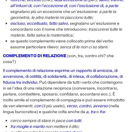
all’infuori di, con l’eccezione di,
con l’esclusione di, a parte
segnalano più un eccezione che un’esclusione:
a parte la
geometria, le altre materie mi piacciono tutte;
escluso, eccettuato, fatto salvo
, segnalano un’esclusione e
concordano con il nome che introducono:
trascurerei tutte le
materie, fatta salva la matematica;
se questo complemento viene collocato prima del verbo
assume particolare rilievo:
senza di te non ci so stare.
COMPLEMENTO DI RELAZIONE
(con, tra, contro chi? che
cosa?)
Il complemento di relazione esprime un rapporto di amicizia, di
avversione, di ostilità, di solidarietà, di intesa, di collaborazione, di
fiducia tra individui.
Può dipendere da tutti i verbi che contengono
in sé l’idea di una relazione reciproca (conversare, incontrarsi,
parlare, combattere, sposarsi, confidarsi, accordarsi ecc.). È
molto simile al complemento di compagnia e può essere introdotto
da vari elementi:
con
(il più usato)
, verso, contro, avverso
(nella
lingua burocratica) e qualche volta anche da
a, tra
o
fra
:
cerco sempre di stare in pace
con tutti
;
fra moglie e marito
non mettere il dito;