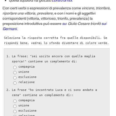
quella squadra ha giocato
contro di noi.
Con certi verbi o espressioni di prevalenza come
vincere, trionfare,
riportare una vittoria, prevalere
, e con i nomi e gli aggettivi
corrispondenti (vittoria, vittorioso, trionfo, prevalenza) la
preposizione introduttiva può essere
su
:
Giulio Cesare trionfò
sui
Germani.
Seleziona la risposta corretta fra quelle disponibili. Se
rispondi bene, vedrai lo sfondo diventare di colore verde.
La frase: "sei uscito ancora con quella maglia
sporca!" contiene un complemento di:
compagnia
unione
esclusione
relazione
La frase "ho incontrato Luca e ci sono andato a
cena" contiene un complemento di::
compagnia
unione
esclusione
relazione