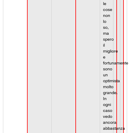
le
cose
non
lo
so,
ma
spero
il
migliore
e
fortunamente
sono
un
optimista
molto
grande.
In
ogni
caso
vedo
ancora
abbastanza