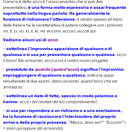
Come si è detto
ecco
è l’unico avverbio che si può dire
presentativo,
è una forma molto espressiva e assai frequente
soprattutto nella lingua parlata
.
Ha generalmente la
funzione di richiamare l’attenzione
, è situato spesso all’inizio
della frase e ha la caratteristica di potersi collegare con i pronomi
mi, ti, ci, vo, lo, li, le, ne
:
eccomi, eccoci, eccoti qui
.
Vediamo alcuni usi di
ecco
:
•
sottolinea l’improvvisa apparizione di qualcuno o di
qualcosa o si usa per presentare qualcuno o qualcosa
:
ecco
il treno! Sta arrivando
;
ecco a voi il nostro nuovo progetto
;
•
preceduto da
quando
(
quand’ecco
) significa l’improvviso
sopraggiungere di qualcuno o qualcosa
, indica la quasi-
simultaneità di due azioni:
stavo uscendo, quand’ecco che sei
arrivata tu
;
•
sottolinea un dato di fatto, spesso in modo polemico o
ironico
:
ecco i bei risultati del tuo comportamento!;
•
si usa per rispondere a un richiamo o a una esortazione,
ha la funzione di rassicurare l’interlocutore del proprio
arrivo o della propria presenza
:
“Marco, dove sei?” “Eccomi!”
(
=
sono qui
oppure
sto arrivando
);