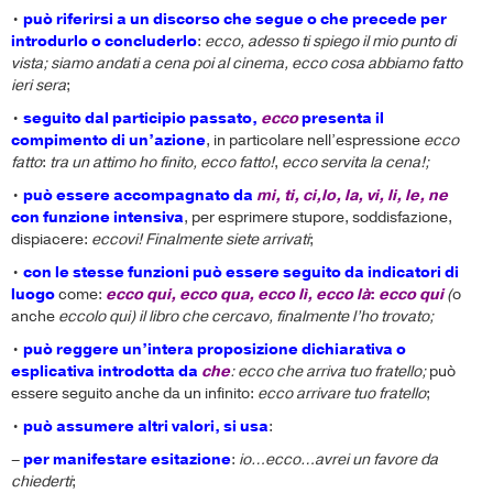
•
può riferirsi a un discorso che segue o che precede per
introdurlo o concluderlo
:
ecco, adesso ti spiego il mio punto di
vista;
siamo andati a cena poi al cinema, ecco cosa abbiamo fatto
ieri sera
;
•
seguito dal participio passato,
ecco
presenta il
compimento di un’azione
, in particolare nell’espressione
ecco
fatto
:
tra un attimo ho finito, ecco fatto!
,
ecco servita la cena!;
•
può essere accompagnato da
mi, ti, ci,lo, la, vi, li, le, ne
con funzione intensiva
, per esprimere stupore, soddisfazione,
dispiacere:
eccovi! Finalmente siete arrivati
;
•
con le stesse funzioni può essere seguito da indicatori di
luogo
come:
ecco qui, ecco qua, ecco lì, ecco là
:
ecco qui
(
o
anche
eccolo qui) il libro che cercavo, finalmente l’ho trovato;
•
può reggere un’intera proposizione dichiarativa o
esplicativa introdotta da
che
: ecco che arriva tuo fratello;
può
essere seguito anche da un infinito:
ecco arrivare tuo fratello
;
•
può assumere altri valori, si usa
:
–
per manifestare esitazione
:
io…ecco…avrei un favore da
chiederti
;