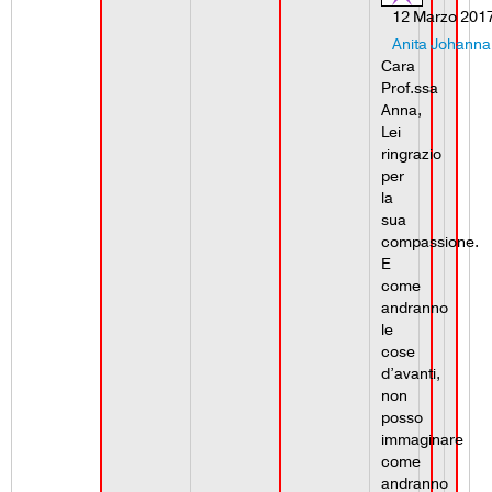
12 Marzo 2017
Anita Johanna
Cara
Prof.ssa
Anna,
Lei
ringrazio
per
la
sua
compassione.
E
come
andranno
le
cose
d’avanti,
non
posso
immaginare
come
andranno