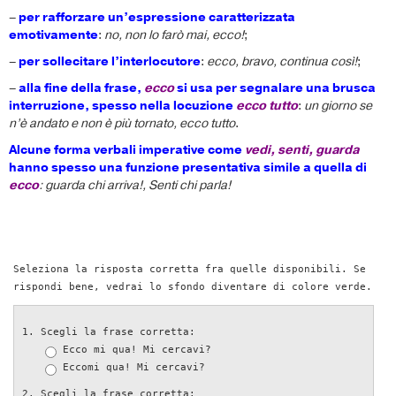
–
per rafforzare un’espressione caratterizzata
emotivamente
:
no, non lo farò mai, ecco!
;
–
per sollecitare l’interlocutore
:
ecco, bravo, continua così!
;
–
alla fine della frase,
ecco
si usa per segnalare una brusca
interruzione, spesso nella locuzione
ecco tutto
:
un giorno se
n’è andato e non è più tornato, ecco tutto
.
Alcune forma verbali imperative come
vedi, senti, guarda
hanno spesso una funzione presentativa simile a quella di
ecco
: guarda chi arriva!, Senti chi parla!
Seleziona la risposta corretta fra quelle disponibili. Se
rispondi bene, vedrai lo sfondo diventare di colore verde.
Scegli la frase corretta:
Ecco mi qua! Mi cercavi?
Eccomi qua! Mi cercavi?
Scegli la frase corretta: