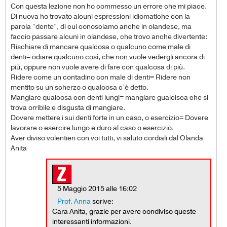
Con questa lezione non ho commesso un errore che mi piace.
Di nuova ho trovato alcuni espressioni idiomatiche con la
parola “dente”, di cui conosciamo anche in olandese, ma
faccio passare alcuni in olandese, che trovo anche divertente:
Rischiare di mancare qualcosa o qualcuno come male di
denti= odiare qualcuno così, che non vuole vedergli ancora di
più, oppure non vuole avere di fare con qualcosa di più.
Ridere come un contadino con male di denti= Ridere non
mentito su un scherzo o qualcosa c’è detto.
Mangiare qualcosa con denti lungi= mangiare gualcisca che si
trova orribile e disgusta di mangiare.
Dovere mettere i sui denti forte in un caso, o esercizio= Dovere
lavorare o esercire lungo e duro al caso o esercizio.
Aver diviso volentieri con voi tutti, vi saluto cordiali dal Olanda
Anita
5 Maggio 2015 alle 16:02
Prof. Anna
scrive:
Cara Anita, grazie per avere condiviso queste
interessanti informazioni.